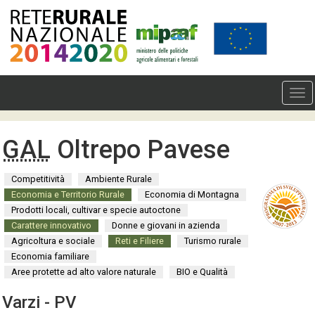
GAL
Oltrepo Pavese
Competitività
Ambiente Rurale
Economia e Territorio Rurale
Economia di Montagna
Prodotti locali, cultivar e specie autoctone
Carattere innovativo
Donne e giovani in azienda
Agricoltura e sociale
Reti e Filiere
Turismo rurale
Economia familiare
Aree protette ad alto valore naturale
BIO e Qualità
Varzi - PV