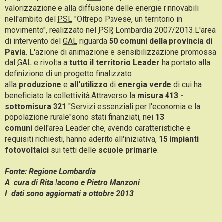
valorizzazione e alla diffusione delle energie rinnovabili
nell'ambito del
PSL
"Oltrepo Pavese, un territorio in
movimento", realizzato nel
PSR
Lombardia 2007/2013.L'area
di intervento del
GAL
riguarda
50 comuni della provincia di
Pavia
. L'azione di animazione e sensibilizzazione promossa
dal
GAL
e rivolta a
tutto il territorio Leader
ha portato alla
definizione di un progetto finalizzato
alla
produzione
e
all'utilizzo
di
energia
verde
di cui ha
beneficiato la collettività.Attraverso la
misura 413 -
sottomisura 321
"Servizi essenziali per l'economia e la
popolazione rurale"sono stati finanziati, nei
13
comuni
dell'area Leader che, avendo caratteristiche e
requisiti richiesti, hanno aderito all'iniziativa,
15 impianti
fotovoltaici
sui tetti delle
scuole
primarie
.
Fonte: Regione Lombardia
A cura di Rita Iacono e Pietro Manzoni
I dati sono aggiornati a ottobre 2013