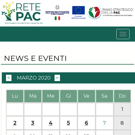
NEWS E EVENTI
<
MARZO 2020
>
Lu
Ma
Me
Gi
Ve
Sa
Do
1
2
3
4
5
6
7
8