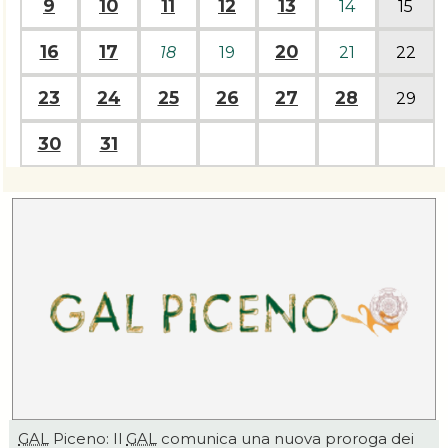
9
10
11
12
13
14
15
16
17
20
18
19
21
22
23
24
25
26
27
28
29
30
31
GAL
Piceno: Il
GAL
comunica una nuova proroga dei