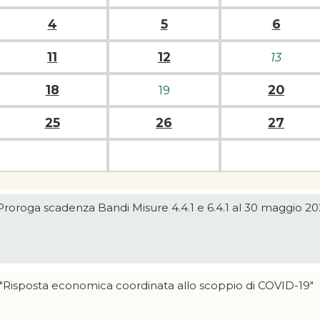
4
5
6
11
12
13
18
20
19
25
26
27
Proroga scadenza Bandi Misure 4.4.1 e 6.4.1 al 30 maggio 2
"Risposta economica coordinata allo scoppio di COVID-19"