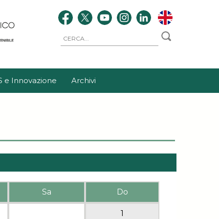
S e Innovazione
Archivi
Sa
Do
1