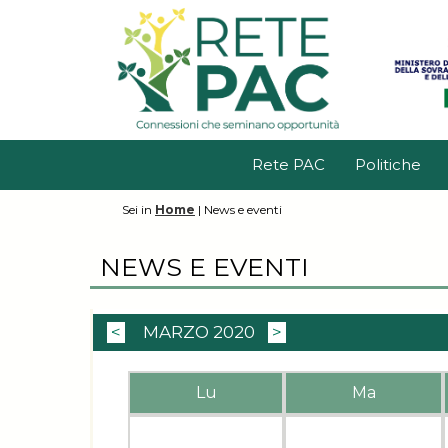
Rete PAC
Politiche
Sei in
Home
|
News e eventi
NEWS E EVENTI
<
MARZO 2020
>
Lu
Ma