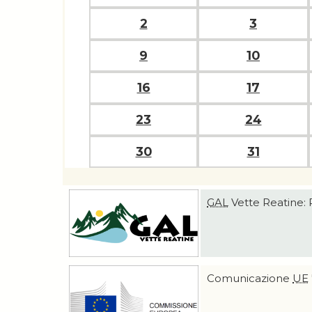
2
3
9
10
16
17
23
24
30
31
GAL
Vette Reatine: 
Comunicazione
UE