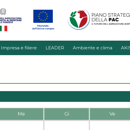
Impresa e filiere
LEADER
Ambiente e clima
AKI
Me
Gi
Ve