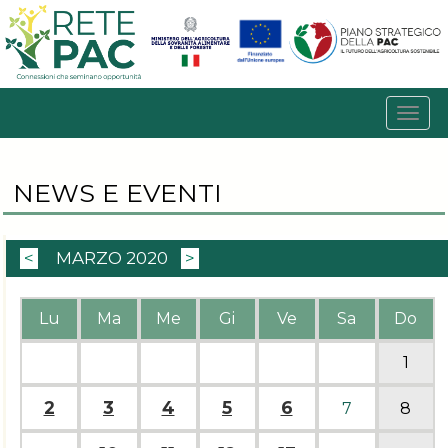
NEWS E EVENTI
<
MARZO 2020
>
Lu
Ma
Me
Gi
Ve
Sa
Do
1
2
3
4
5
6
7
8