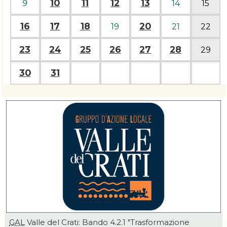
10
11
12
13
9
14
15
16
17
18
20
19
21
22
23
24
25
26
27
28
29
30
31
GAL
Valle del Crati: Bando 4.2.1 "Trasformazione