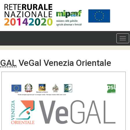
GAL
VeGal Venezia Orientale