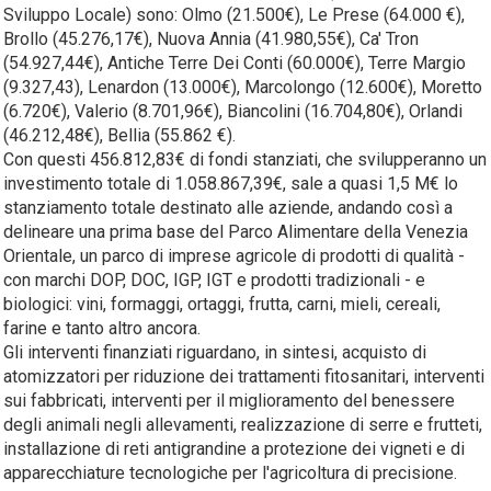
Sviluppo Locale) sono: Olmo (21.500€), Le Prese (64.000 €),
Brollo (45.276,17€), Nuova Annia (41.980,55€), Ca' Tron
(54.927,44€), Antiche Terre Dei Conti (60.000€), Terre Margio
(9.327,43), Lenardon (13.000€), Marcolongo (12.600€), Moretto
(6.720€), Valerio (8.701,96€), Biancolini (16.704,80€), Orlandi
(46.212,48€), Bellia (55.862 €).
Con questi 456.812,83€ di fondi stanziati, che svilupperanno un
investimento totale di 1.058.867,39€, sale a quasi 1,5 M€ lo
stanziamento totale destinato alle aziende, andando così a
delineare una prima base del Parco Alimentare della Venezia
Orientale, un parco di imprese agricole di prodotti di qualità -
con marchi DOP, DOC, IGP, IGT e prodotti tradizionali - e
biologici: vini, formaggi, ortaggi, frutta, carni, mieli, cereali,
farine e tanto altro ancora.
Gli interventi finanziati riguardano, in sintesi, acquisto di
atomizzatori per riduzione dei trattamenti fitosanitari, interventi
sui fabbricati, interventi per il miglioramento del benessere
degli animali negli allevamenti, realizzazione di serre e frutteti,
installazione di reti antigrandine a protezione dei vigneti e di
apparecchiature tecnologiche per l'agricoltura di precisione.