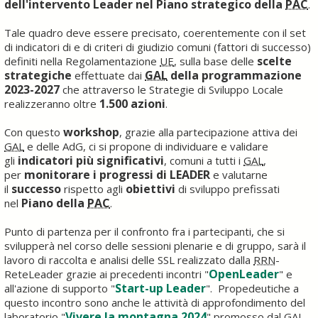
dell'intervento Leader nel Piano strategico della
PAC
.
Tale quadro deve essere precisato, coerentemente con il set
di indicatori di e di criteri di giudizio comuni (fattori di successo)
scelte
definiti nella Regolamentazione
UE
, sulla base delle
strategiche
GAL
della programmazione
effettuate dai
2023-2027
che attraverso le Strategie di Sviluppo Locale
1.500 azioni
realizzeranno oltre
.
workshop
Con questo
, grazie alla partecipazione attiva dei
GAL
e delle AdG, ci si propone di individuare e validare
indicatori più significativi
gli
, comuni a tutti i
GAL
,
monitorare i progressi di LEADER
per
e valutarne
successo
obiettivi
il
rispetto agli
di sviluppo prefissati
Piano della
PAC
nel
.
Punto di partenza per il confronto fra i partecipanti, che si
svilupperà nel corso delle sessioni plenarie e di gruppo, sarà il
lavoro di raccolta e analisi delle SSL realizzato dalla
RRN
-
OpenLeader
ReteLeader grazie ai precedenti incontri "
" e
Start-up Leader
all'azione di supporto "
". Propedeutiche a
questo incontro sono anche le attività di approfondimento del
Vivere la montagna 2024
laboratorio "
" promosso dal
GAL