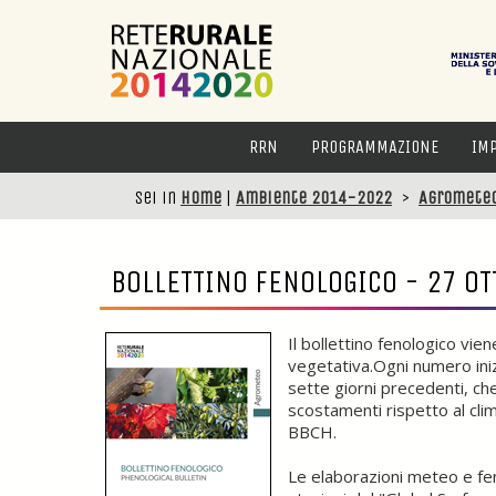
RRN
PROGRAMMAZIONE
IM
Sei in
Home
|
Ambiente 2014-2022
>
Agromete
BOLLETTINO FENOLOGICO - 27 O
Il bollettino fenologico vi
vegetativa.Ogni numero in
sette giorni precedenti, che
scostamenti rispetto al cli
BBCH.
Le elaborazioni meteo e feno