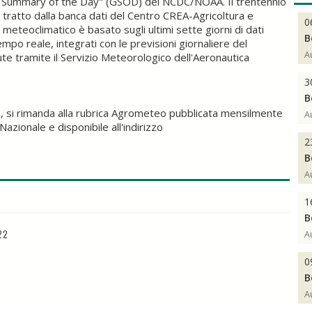
ce Summary of the Day" (GSOD) del NCDC/NOAA. Il trentennio
tratto dalla banca dati del Centro CREA-Agricoltura e
0
eteoclimatico è basato sugli ultimi sette giorni di dati
B
empo reale, integrati con le previsioni giornaliere del
A
tramite il Servizio Meteorologico dell'Aeronautica
3
B
, si rimanda alla rubrica Agrometeo pubblicata mensilmente
A
Nazionale e disponibile all'indirizzo
2
B
A
1
B
22
A
0
B
A