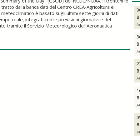
ce Summary of the Day" (GSOD) del NCDC/NOAA. Il trentennio
tratto dalla banca dati del Centro CREA-Agricoltura e
0
eteoclimatico è basato sugli ultimi sette giorni di dati
B
empo reale, integrati con le previsioni giornaliere del
A
tramite il Servizio Meteorologico dell'Aeronautica
3
B
A
2
B
A
1
B
A
0
B
A