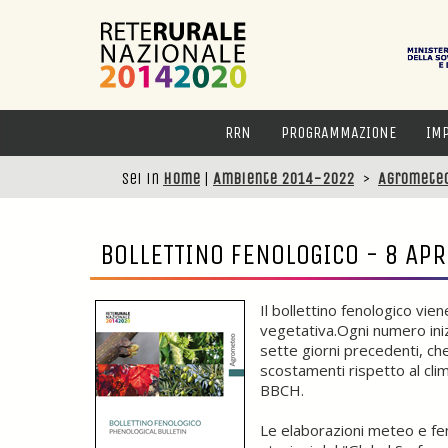
RRN
PROGRAMMAZIONE
IM
Sei in
Home
|
Ambiente 2014-2022
>
Agromete
BOLLETTINO FENOLOGICO - 8 APR
Il bollettino fenologico vi
vegetativa.Ogni numero in
sette giorni precedenti, che
scostamenti rispetto al cli
BBCH.
Le elaborazioni meteo e feno