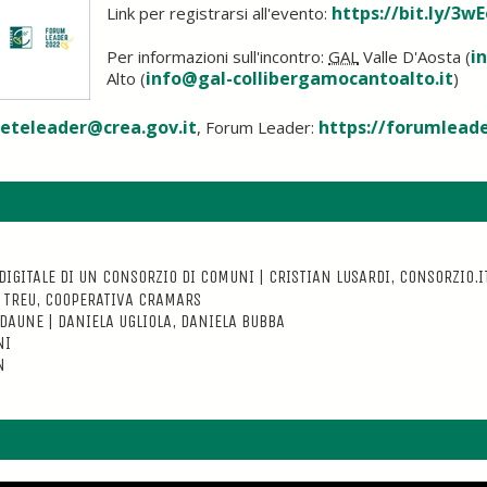
https://bit.ly/3w
Link per registrarsi all'evento:
i
Per informazioni sull'incontro:
GAL
Valle D'Aosta (
info@gal-collibergamocantoalto.it
Alto (
)
reteleader@crea.gov.it
https://forumleade
, Forum Leader:
IGITALE DI UN CONSORZIO DI COMUNI | CRISTIAN LUSARDI, CONSORZIO.I
I TREU, COOPERATIVA CRAMARS
DAUNE | DANIELA UGLIOLA, DANIELA BUBBA
NI
N