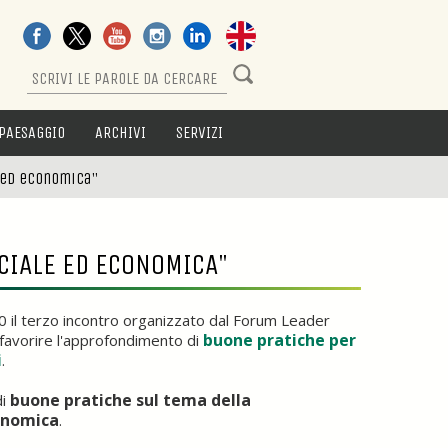
PAESAGGIO
ARCHIVI
SERVIZI
e ed economica"
CIALE ED ECONOMICA"
30 il terzo incontro organizzato dal Forum Leader
buone pratiche per
favorire l'approfondimento di
i
.
buone pratiche sul tema della
di
conomica
.