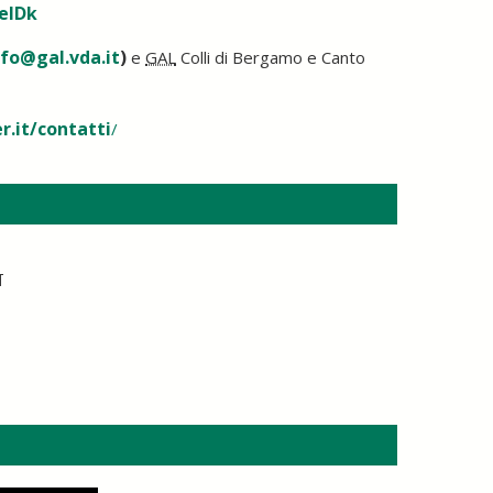
EeIDk
nfo@gal.vda.it
)
e
GAL
Colli di Bergamo e Canto
r.it/contatti
/
T