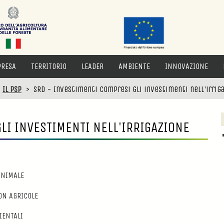
PRESA
TERRITORIO
LEADER
AMBIENTE
INNOVAZIONE
>
Il PSP
>
SRD - Investimenti compresi gli investimenti nell'irrig
LI INVESTIMENTI NELL'IRRIGAZIONE
ANIMALE
ON AGRICOLE
IENTALI