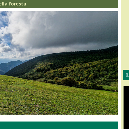
ella foresta
I