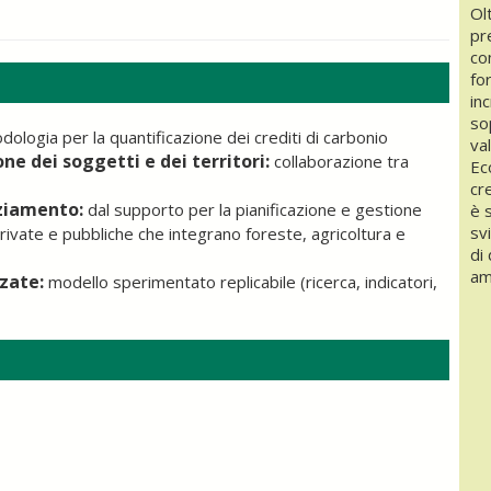
Ol
pr
co
for
in
so
logia per la quantificazione dei crediti di carbonio
va
e dei soggetti e dei territori:
collaborazione tra
Ec
cr
nziamento:
dal supporto per la pianificazione e gestione
è 
sv
private e pubbliche che integrano foreste, agricoltura e
di 
am
zzate:
modello sperimentato replicabile (ricerca, indicatori,