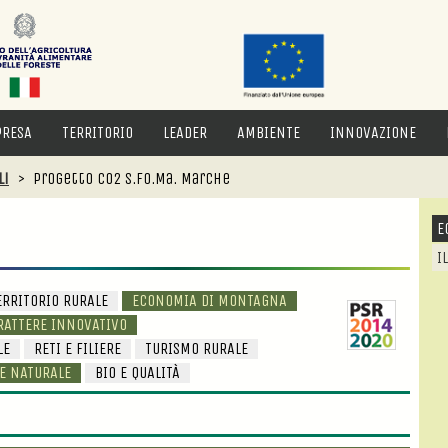
PRESA
TERRITORIO
LEADER
AMBIENTE
INNOVAZIONE
li
>
Progetto CO2 S.Fo.Ma. Marche
E
I
ERRITORIO RURALE
ECONOMIA DI MONTAGNA
RATTERE INNOVATIVO
LE
RETI E FILIERE
TURISMO RURALE
RE NATURALE
BIO E QUALITÀ