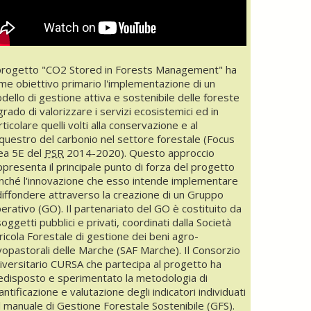
 progetto "CO2 Stored in Forests Management" ha
me obiettivo primario l'implementazione di un
dello di gestione attiva e sostenibile delle foreste
 grado di valorizzare i servizi ecosistemici ed in
ticolare quelli volti alla conservazione e al
questro del carbonio nel settore forestale (Focus
ea 5E del
PSR
2014-2020). Questo approccio
ppresenta il principale punto di forza del progetto
nché l'innovazione che esso intende implementare
diffondere attraverso la creazione di un Gruppo
erativo (GO). Il partenariato del GO è costituito da
soggetti pubblici e privati, coordinati dalla Società
ricola Forestale di gestione dei beni agro-
lvopastorali delle Marche (SAF Marche). Il Consorzio
iversitario CURSA che partecipa al progetto ha
edisposto e sperimentato la metodologia di
antificazione e valutazione degli indicatori individuati
l manuale di Gestione Forestale Sostenibile (GFS).