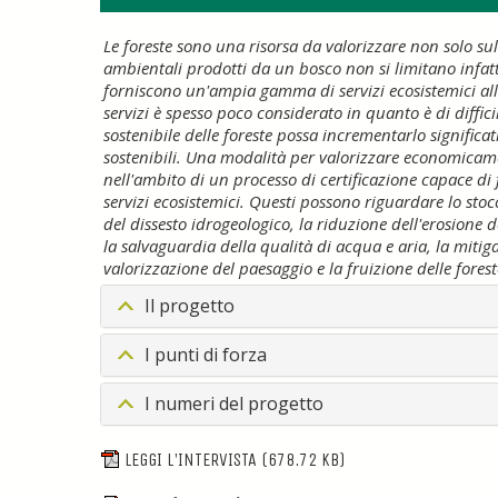
Le foreste sono una risorsa da valorizzare non solo su
ambientali prodotti da un bosco non si limitano infatti 
forniscono un'ampia gamma di servizi ecosistemici alle c
servizi è spesso poco considerato in quanto è di diffic
sostenibile delle foreste possa incrementarlo signific
sostenibili. Una modalità per valorizzare economicamen
nell'ambito di un processo di certificazione capace di fi
servizi ecosistemici. Questi possono riguardare lo sto
del dissesto idrogeologico, la riduzione dell'erosione d
la salvaguardia della qualità di acqua e aria, la miti
valorizzazione del paesaggio e la fruizione delle foreste
Il progetto
I punti di forza
I numeri del progetto
LEGGI L'INTERVISTA
(678.72 KB)