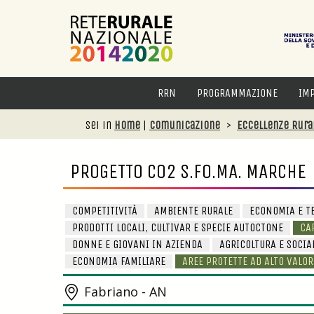
RRN
PROGRAMMAZIONE
IM
Sei in
Home
|
Comunicazione
>
Eccellenze Rura
PROGETTO CO2 S.FO.MA. MARCHE
COMPETITIVITÀ
AMBIENTE RURALE
ECONOMIA E T
PRODOTTI LOCALI, CULTIVAR E SPECIE AUTOCTONE
CA
DONNE E GIOVANI IN AZIENDA
AGRICOLTURA E SOCIA
ECONOMIA FAMILIARE
AREE PROTETTE AD ALTO VALO
Fabriano - AN