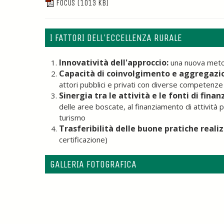
FOCUS
(1013 KB)
I FATTORI DELL'ECCELLENZA RURALE
Innovatività dell'approccio:
una nuova metodo
Capacità di coinvolgimento e aggregazion
attori pubblici e privati con diverse competenze
Sinergia tra le attività e le fonti di fina
delle aree boscate, al finanziamento di attività 
turismo
Trasferibilità delle buone pratiche reali
certificazione)
GALLERIA FOTOGRAFICA