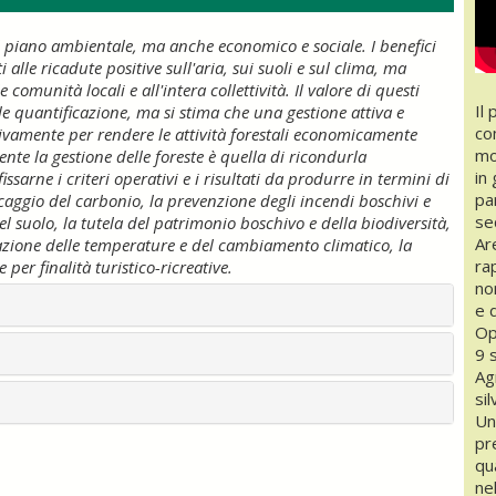
l piano ambientale, ma anche economico e sociale. I benefici
alle ricadute positive sull'aria, sui suoli e sul clima, ma
omunità locali e all'intera collettività. Il valore di questi
Il
ile quantificazione, ma si stima che una gestione attiva e
co
ativamente per rendere le attività forestali economicamente
mo
te la gestione delle foreste è quella di ricondurla
in
ssarne i criteri operativi e i risultati da produrre in termini di
par
ccaggio del carbonio, la prevenzione degli incendi boschivi e
se
el suolo, la tutela del patrimonio boschivo e della biodiversità,
Ar
gazione delle temperature e del cambiamento climatico, la
ra
 per finalità turistico-ricreative.
no
e 
Op
9 
Ag
si
Un
pr
qu
ne