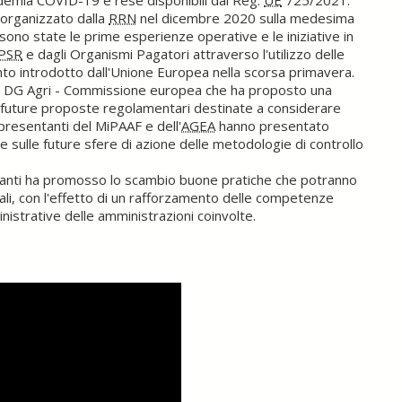
demia COVID-19 e rese disponibili dal Reg.
UE
725/2021.
 organizzato dalla
RRN
nel dicembre 2020 sulla medesima
sono state le prime esperienze operative e le iniziative in
PSR
e dagli Organismi Pagatori attraverso l'utilizzo delle
to introdotto dall'Unione Europea nella scorsa primavera.
lla DG Agri - Commissione europea che ha proposto una
lle future proposte regolamentari destinate a considerare
appresentanti del MiPAAF e dell'
AGEA
hanno presentato
 e sulle future sfere di azione delle metodologie di controllo
ipanti ha promosso lo scambio buone pratiche che potranno
iali, con l'effetto di un rafforzamento delle competenze
nistrative delle amministrazioni coinvolte.