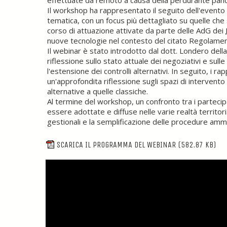
effettuate da remoto a causa della perdurante pan
Il workshop ha rappresentato il seguito dell'evento
tematica, con un focus più dettagliato su quelle che 
corso di attuazione attivate da parte delle AdG dei
nuove tecnologie nel contesto del citato Regolamen
Il webinar è stato introdotto dal dott. Londero de
riflessione sullo stato attuale dei negoziativi e su
l'estensione dei controlli alternativi. In seguito, i r
un'approfondita riflessione sugli spazi di intervento
alternative a quelle classiche.
Al termine del workshop, un confronto tra i partec
essere adottate e diffuse nelle varie realtà territor
gestionali e la semplificazione delle procedure ammi
SCARICA IL PROGRAMMA DEL WEBINAR
(582.87 KB)