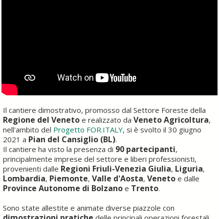
Il cantiere dimostrativo, promosso dal Settore Foreste della
Regione del Veneto
Veneto Agricoltura
e realizzato da
,
nell'ambito del
Progetto FOR.ITALY
, si è svolto il 30 giugno
Pian del Cansiglio (BL)
2021 a
.
90 partecipanti
Il cantiere ha visto la presenza di
,
principalmente imprese del settore e liberi professionisti,
Regioni Friuli-Venezia Giulia
Liguria
provenienti dalle
,
,
Lombardia
Piemonte
Valle d'Aosta
Veneto
,
,
,
e dalle
Province Autonome di Bolzano
Trento
e
.
Sono state allestite e animate diverse piazzole con
dimostrazioni pratiche
delle principali operazioni forestali