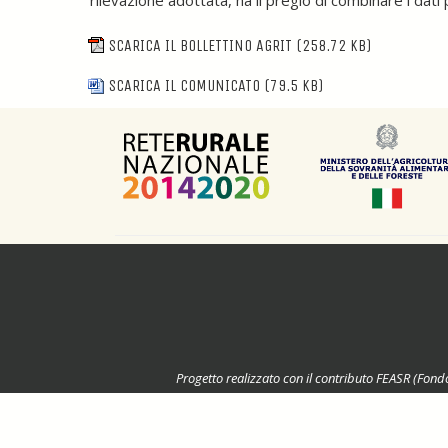
rilevazione adottata, ha il pregio di combinare i dati 
SCARICA IL BOLLETTINO AGRIT
(258.72 KB)
SCARICA IL COMUNICATO
(79.5 KB)
Progetto realizzato con il contributo FEASR (Fond