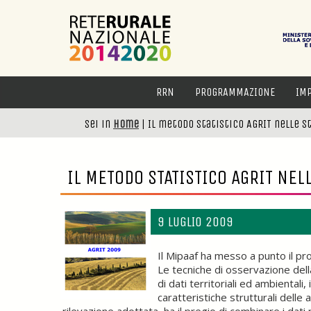
RRN
PROGRAMMAZIONE
IM
Sei in
Home
|
Il metodo statistico AGRIT nelle s
IL METODO STATISTICO AGRIT NEL
9 LUGLIO 2009
Il Mipaaf ha messo a punto il pro
Le tecniche di osservazione dell
di dati territoriali ed ambientali
caratteristiche strutturali dell