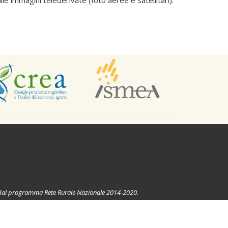
lle immagini telederivate (foto aeree e satellitari).
ste dal programma Rete Rurale Nazionale 2014-2020.