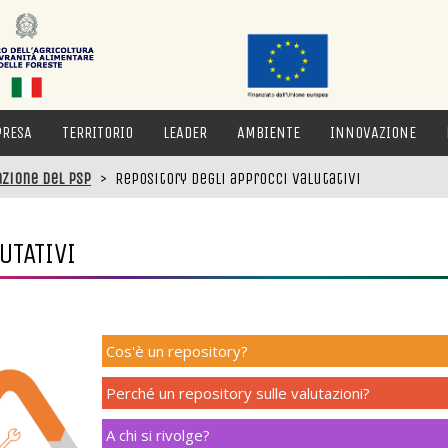
PRESA
TERRITORIO
LEADER
AMBIENTE
INNOVAZIONE
zione del PSP
>
Repository degli approcci valutativi
UTATIVI
Cos'è un repository?
Perché un repository sulle valutazioni?
A chi si rivolge?