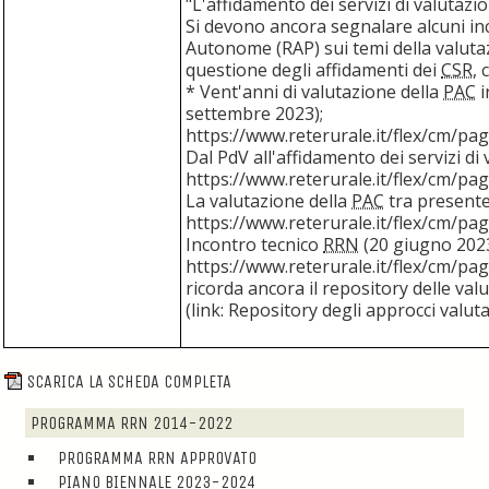
"L'affidamento dei servizi di valutazi
Si devono ancora segnalare alcuni inc
Autonome (RAP) sui temi della valutaz
questione degli affidamenti dei
CSR
, 
* Vent'anni di valutazione della
PAC
i
settembre 2023);
https://www.reterurale.it/flex/cm/
Dal PdV all'affidamento dei servizi di
https://www.reterurale.it/flex/cm/
La valutazione della
PAC
tra presente
https://www.reterurale.it/flex/cm/
Incontro tecnico
RRN
(20 giugno 2023
https://www.reterurale.it/flex/cm/
ricorda ancora il repository delle val
(link:
Repository
degli approcci valuta
SCARICA LA SCHEDA COMPLETA
PROGRAMMA RRN 2014-2022
PROGRAMMA RRN APPROVATO
PIANO BIENNALE 2023-2024