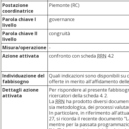
Postazione
Piemonte (RC)
coordinatrice
Parola chiave I
governance
livello
Parola chiave II
congruità
livello
Misura/operazione
-
Azione attivata
confronto con scheda
RRN
4.2
Individuazione del
Quali indicazioni sono disponibili su
fabbisogno
offerte in merito all'affidamento dell
Dettagli azione
Per rispondere al presente fabbisogn
attivata
ricercatori della scheda 4. 2.
La
RRN
ha prodotto diversi documenti
sia metodologica, dei processi valutav
In particolare, in riferimento all'at
27, si ricorda il recente documento "
mentre per la passata programmazion