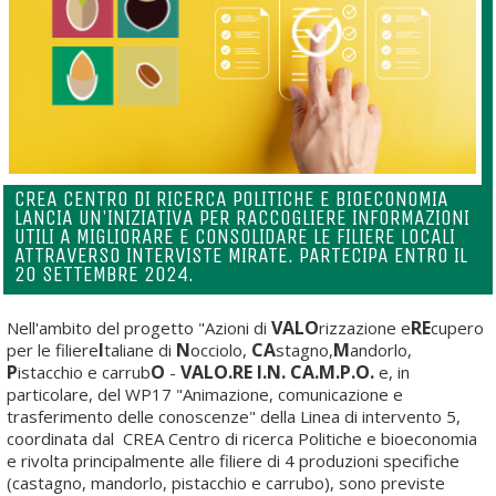
CREA CENTRO DI RICERCA POLITICHE E BIOECONOMIA
LANCIA UN'INIZIATIVA PER RACCOGLIERE INFORMAZIONI
UTILI A MIGLIORARE E CONSOLIDARE LE FILIERE LOCALI
ATTRAVERSO INTERVISTE MIRATE. PARTECIPA ENTRO IL
20 SETTEMBRE 2024.
VALO
RE
Nell'ambito del progetto "Azioni di
rizzazione e
cupero
I
N
CA
M
per le filiere
taliane di
occiolo,
stagno,
andorlo,
P
O
VALO.RE I.N. CA.M.P.O.
istacchio e carrub
-
e, in
particolare, del WP17 "Animazione, comunicazione e
trasferimento delle conoscenze" della Linea di intervento 5,
coordinata dal CREA Centro di ricerca Politiche e bioeconomia
e rivolta principalmente alle filiere di 4 produzioni specifiche
(castagno, mandorlo, pistacchio e carrubo), sono previste