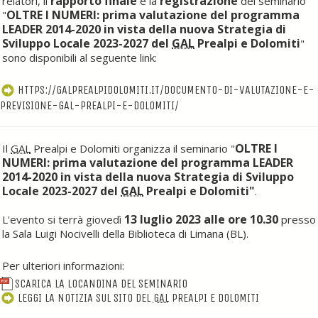
rapporto finale
registrazione
relatori, il
e la
del seminario
OLTRE I NUMERI: prima valutazione del programma
"
LEADER 2014-2020 in vista della nuova Strategia di
Sviluppo Locale 2023-2027 del
GAL
Prealpi e Dolomiti
"
sono disponibili al seguente link:
HTTPS://GALPREALPIDOLOMITI.IT/DOCUMENTO-DI-VALUTAZIONE-E-
PREVISIONE-GAL-PREALPI-E-DOLOMITI/
OLTRE I
Il
GAL
Prealpi e Dolomiti organizza il seminario "
NUMERI: prima valutazione del programma LEADER
2014-2020 in vista della nuova Strategia di Sviluppo
Locale 2023-2027 del
GAL
Prealpi e Dolomiti"
.
13 luglio 2023 alle ore 10.30
L'evento si terrà giovedì
presso
la Sala Luigi Nocivelli della Biblioteca di Limana (BL).
Per ulteriori informazioni:
SCARICA LA LOCANDINA DEL SEMINARIO
LEGGI LA NOTIZIA SUL SITO DEL
GAL
PREALPI E DOLOMITI