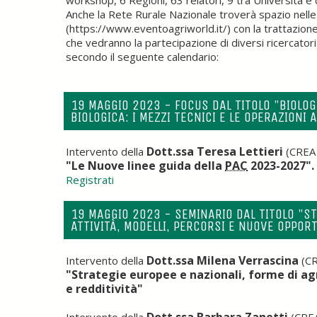
workshop, 6 Regioni, 63 relatori, 9 tra Università e c
Anche la Rete Rurale Nazionale troverà spazio nell
(https://www.eventoagriworld.it/) con la trattazione
che vedranno la partecipazione di diversi ricercator
secondo il seguente calendario:
19 MAGGIO 2023 - FOCUS DAL TITOLO "BIOLOG
BIOLOGICA: I MEZZI TECNICI E LE OPERAZIONI
Dott.ssa Teresa Lettieri
Intervento della
(CREA 
"Le Nuove linee guida della
PAC
2023-2027".
Registrati
19 MAGGIO 2023 - SEMINARIO DAL TITOLO "S
ATTIVITÀ, MODELLI, PERCORSI E NUOVE OPPORT
Dott.ssa Milena Verrascina
Intervento della
(CR
"Strategie europee e nazionali, forme di ag
e redditività"