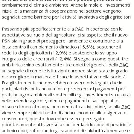
cambiamenti di clima e ambiente. Anche la mole di investimenti
iniziali e la mancanza di cooperazione nel settore vengono
segnalati come barriere per l'attività lavorativa degli agricoltori.
Passando più specificatamente alla
PAC
, in coerenza con le
aspettative sul ruolo dell'agricoltura, ci si aspetta che il nuovo
PSN sia in grado di proteggere l'ambiente e contribuire alla
lotta contro il cambiamento climatico (15,5%), sostenere il
reddito degli agricoltori (12,9%) e sostenere lo sviluppo
integrato delle aree rurali (12,4%). Si segnala come questi tre
ambiti ricalchino esattamente i tre obiettivi generali della
PAC
,
un segnale di come le istituzioni europee siano state in grado
di raccogliere in maniera efficace le aspettative della società.
Fra gli strumenti che dovrebbero essere privilegiati, due in
particolari riscontrano una forte preferenza: i pagamenti per
pratiche agro-ambientali sostenibili e gli investimenti strutturali
nelle aziende agricole, mentre pagamenti disaccoppiati e
misure di mercato appaiono meno attrattivi. Infine, se alla
PAC
viene sempre più richiesto di andare incontro alle esigenze di
consumatori, questo dovrebbe essere perseguito
prioritariamente attraverso azioni per la riduzione di pesticidi e
antimicrobici, rafforzando gli standard di salubrità alimentare e