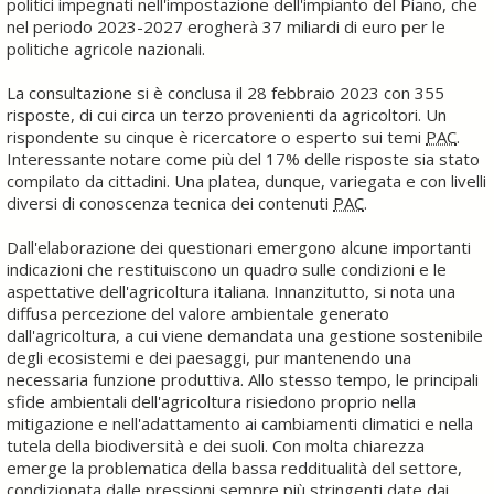
politici impegnati nell'impostazione dell'impianto del Piano, che
nel periodo 2023-2027 erogherà 37 miliardi di euro per le
politiche agricole nazionali.
La consultazione si è conclusa il 28 febbraio 2023 con 355
risposte, di cui circa un terzo provenienti da agricoltori. Un
rispondente su cinque è ricercatore o esperto sui temi
PAC
.
Interessante notare come più del 17% delle risposte sia stato
compilato da cittadini. Una platea, dunque, variegata e con livelli
diversi di conoscenza tecnica dei contenuti
PAC
.
Dall'elaborazione dei questionari emergono alcune importanti
indicazioni che restituiscono un quadro sulle condizioni e le
aspettative dell'agricoltura italiana. Innanzitutto, si nota una
diffusa percezione del valore ambientale generato
dall'agricoltura, a cui viene demandata una gestione sostenibile
degli ecosistemi e dei paesaggi, pur mantenendo una
necessaria funzione produttiva. Allo stesso tempo, le principali
sfide ambientali dell'agricoltura risiedono proprio nella
mitigazione e nell'adattamento ai cambiamenti climatici e nella
tutela della biodiversità e dei suoli. Con molta chiarezza
emerge la problematica della bassa redditualità del settore,
condizionata dalle pressioni sempre più stringenti date dai