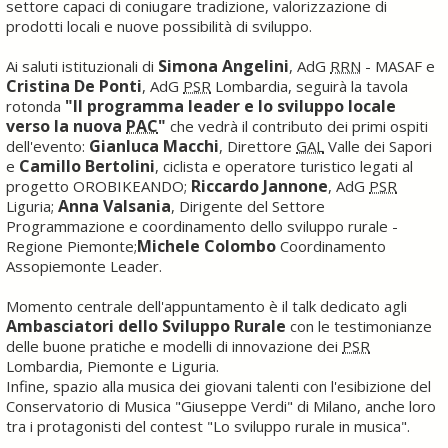
settore capaci di coniugare tradizione, valorizzazione di
prodotti locali e nuove possibilità di sviluppo.
Simona Angelini
Ai saluti istituzionali di
, AdG
RRN
- MASAF e
Cristina De Ponti
, AdG
PSR
Lombardia, seguirà la tavola
"Il programma leader e lo sviluppo locale
rotonda
verso la nuova
PAC
"
che vedrà il contributo dei primi ospiti
Gianluca Macchi
dell'evento:
, Direttore
GAL
Valle dei Sapori
Camillo Bertolini
e
, ciclista e operatore turistico legati al
Riccardo Jannone
progetto OROBIKEANDO;
, AdG
PSR
Anna Valsania
Liguria;
, Dirigente del Settore
Programmazione e coordinamento dello sviluppo rurale -
Michele Colombo
Regione Piemonte;
Coordinamento
Assopiemonte Leader.
Momento centrale dell'appuntamento è il talk dedicato agli
Ambasciatori dello Sviluppo Rurale
con le testimonianze
delle buone pratiche e modelli di innovazione dei
PSR
Lombardia, Piemonte e Liguria.
Infine, spazio alla musica dei giovani talenti con l'esibizione del
Conservatorio di Musica "Giuseppe Verdi" di Milano, anche loro
tra i protagonisti del contest "Lo sviluppo rurale in musica".