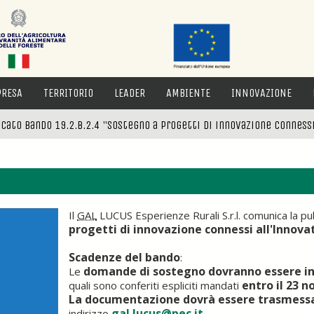
PRESA
TERRITORIO
LEADER
AMBIENTE
INNOVAZIONE
icato bando 19.2.B.2.4 "Sostegno a progetti di innovazione connessi
Il
GAL
LUCUS Esperienze Rurali S.r.l. comunica la pu
progetti di innovazione connessi all'Innova
Scadenze del bando
:
domande di sostegno dovranno essere in
Le
entro il 23 
quali sono conferiti espliciti mandati
La documentazione dovrà essere trasmess
gal.lucus@pec.it
indirizzo
.