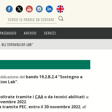
PAESAGGIO
ARCHIVI
SERVIZI
 all'Innovation Lab"
bando 19.2.B.2.4 "Sostegno a
bblicazione del
tion Lab"
.
oltrate tramite i
CAA
o da tecnici abilitati
ai
novembre 2022
.
a tramite PEC
entro il 30 novembre 2022
,
, all'