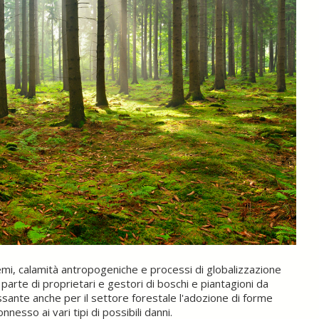
emi, calamità antropogeniche e processi di globalizzazione
parte di proprietari e gestori di boschi e piantagioni da
ssante anche per il settore forestale l'adozione di forme
nnesso ai vari tipi di possibili danni.