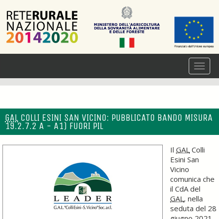
GAL
COLLI ESINI SAN VICINO: PUBBLICATO BANDO MISURA
19.2.7.2 A - A1) FUORI PIL
Il
GAL
Colli
Esini San
Vicino
comunica che
il CdA del
GAL
, nella
seduta del 28
giugno 2021,