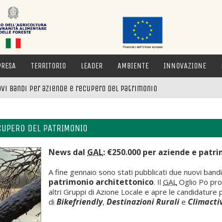
PRESA
TERRITORIO
LEADER
AMBIENTE
INNOVAZIONE
ovi bandi per aziende e recupero del patrimonio
CUPERO DEL PATRIMONIO
News dal
GAL
: €250.000 per aziende e patr
A fine gennaio sono stati pubblicati due nuovi band
patrimonio architettonico
. Il
GAL
Oglio Po pros
altri Gruppi di Azione Locale e apre le candidature
Bikefriendly
Destinazioni Rurali
Climacti
di
,
e