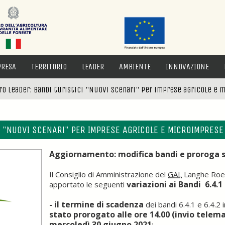
PRESA
TERRITORIO
LEADER
AMBIENTE
INNOVAZIONE
ro Leader: Bandi turistici "Nuovi Scenari" per imprese agricole e 
I "NUOVI SCENARI" PER IMPRESE AGRICOLE E MICROIMPRESE
Aggiornamento: modifica bandi e proroga 
Il Consiglio di Amministrazione del
GAL
Langhe Roero
variazioni ai Bandi 6.4.1 
apportato le seguenti
- il termine di scadenza
dei bandi 6.4.1 e 6.4.2
stato prorogato alle ore 14.00 (invio telema
mercoledì 30 giugno 2021
;