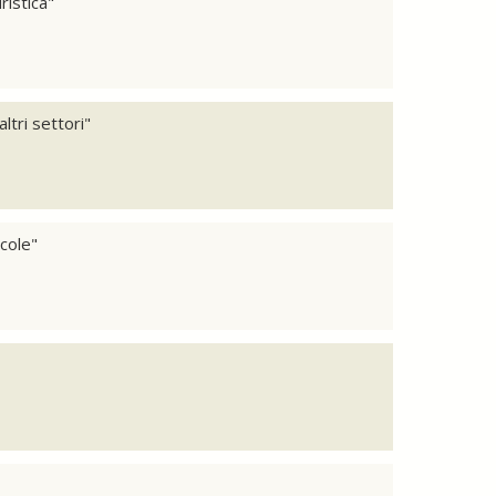
ristica"
ltri settori"
cole"