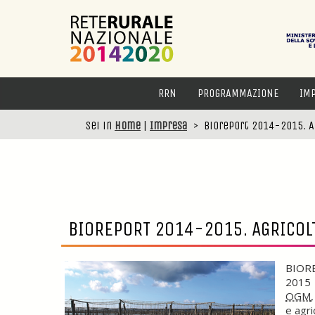
RRN
PROGRAMMAZIONE
IM
Sei in
Home
|
Impresa
>
Bioreport 2014-2015. Ag
BIOREPORT 2014-2015. AGRICOLT
BIOREP
2015 e
OGM
e agri