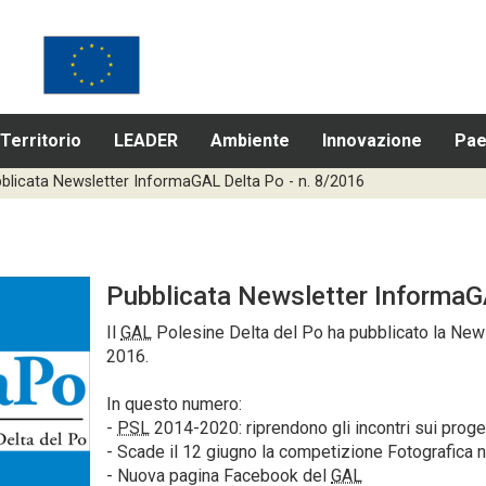
Territorio
LEADER
Ambiente
Innovazione
Pae
bblicata Newsletter InformaGAL Delta Po - n. 8/2016
Pubblicata
Newsletter
InformaGA
Il
GAL
Polesine Delta del Po ha pubblicato la
News
2016.
In questo numero:
-
PSL
2014-2020: riprendono gli incontri sui proge
- Scade il 12 giugno la competizione Fotografica 
- Nuova pagina Facebook del
GAL