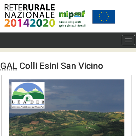
GAL
Colli Esini San Vicino