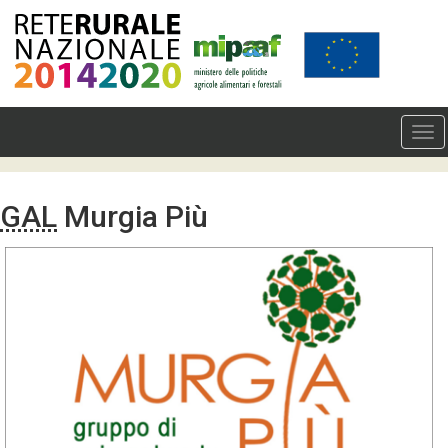
GAL
Murgia Più