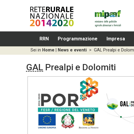
RRN
Programmazione
Impresa
Sei in
Home
|
News e eventi
>
GAL Prealpi e Dolomi
GAL
Prealpi e Dolomiti