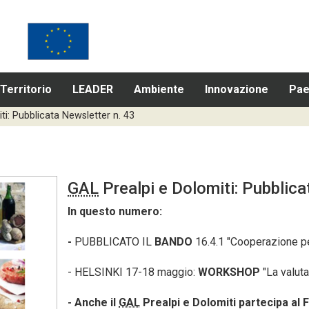
Territorio
LEADER
Ambiente
Innovazione
Pae
ti: Pubblicata Newsletter n. 43
GAL
Prealpi e Dolomiti: Pubblic
In questo numero:
-
PUBBLICATO IL
BANDO
16.4.1 "Cooperazione pe
- HELSINKI 17-18 maggio:
WORKSHOP
"La valut
- Anche il
GAL
Prealpi e Dolomiti partecipa al 