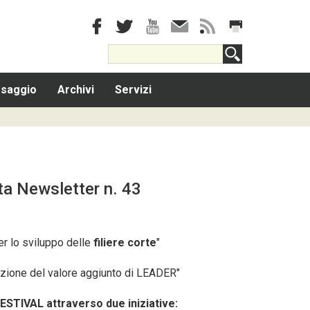
saggio
Archivi
Servizi
ata
Newsletter
n. 43
r lo sviluppo delle
filiere corte
"
azione del valore aggiunto di LEADER"
FESTIVAL attraverso due iniziative: