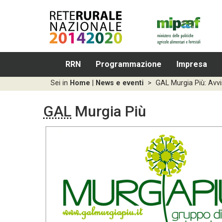
RRN
Programmazione
Impresa
Sei in
Home
|
News e eventi
>
GAL Murgia Più: Avvi
GAL
Murgia Più