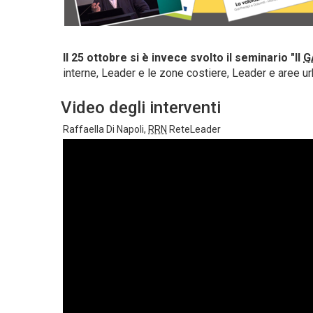
Il 25 ottobre si è invece svolto il seminario "
Il
G
interne, Leader e le zone costiere, Leader e aree ur
Video degli interventi
Raffaella Di Napoli,
RRN
ReteLeader