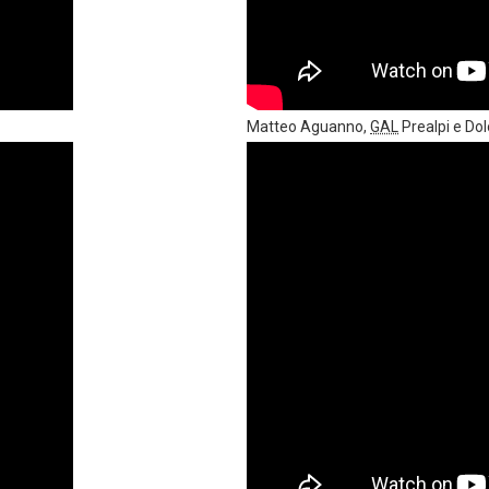
Matteo Aguanno,
GAL
Prealpi e Dol