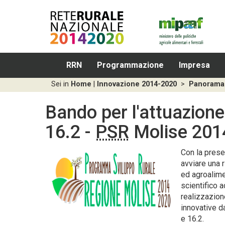
RRN
Programmazione
Impresa
Sei in
Home
|
Innovazione 2014-2020
>
Panorama 
Bando per l'attuazione
16.2 -
PSR
Molise 201
Con la prese
avviare una r
ed agroalime
scientifico a
realizzazion
innovative d
e 16.2.