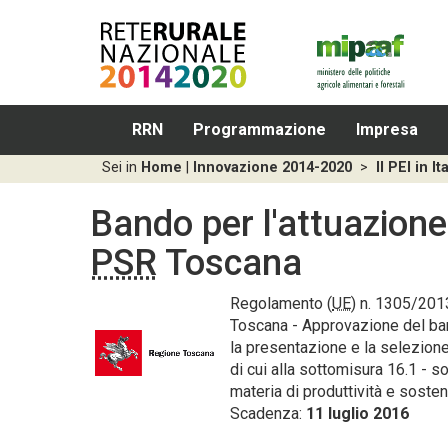
RRN
Programmazione
Impresa
Sei in
Home
|
Innovazione 2014-2020
>
Il PEI in It
Bando per l'attuazione
PSR
Toscana
Regolamento (
UE
) n. 1305/201
Toscana - Approvazione del ban
la presentazione e la selezione
di cui alla sottomisura 16.1 - s
materia di produttività e sosteni
Scadenza:
11 luglio 2016