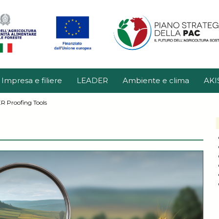
Impresa e filiere
LEADER
Ambiente e clima
AKI
 Proofing Tools