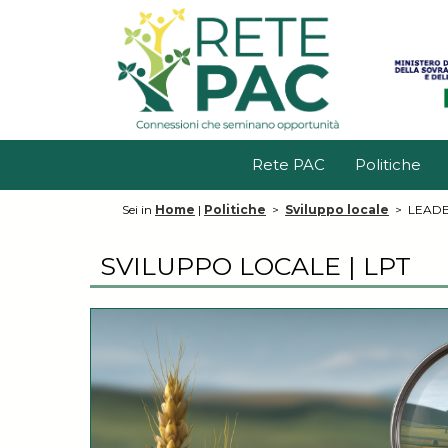
Rete PAC
Politiche
Sei in
Home
|
Politiche
>
Sviluppo locale
>
LEADER
SVILUPPO LOCALE | LPT