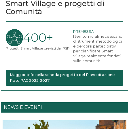
Smart Village e progetti di
Comunità
PREMESSA
400+
I territori rurali necessitano
di strumenti metodologici
e percorsi partecipativi
Progetti Smart Village previsti dal PSP
per pianificare Smart
Village realmente fondati
sulle comunità.
Maggiori info nella scheda progetto del Piano di azione
Rete PAC 2025-2027
NEWS E EVENTI