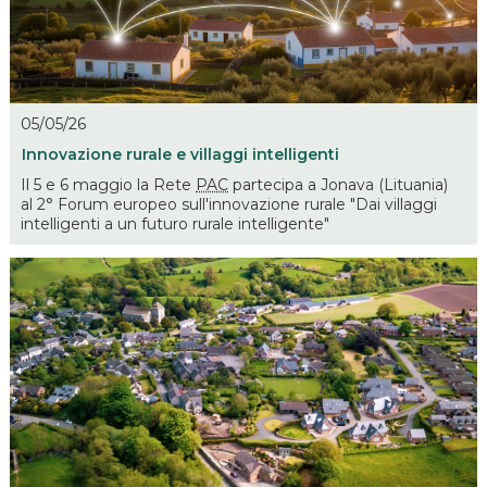
05/05/26
Innovazione rurale e villaggi intelligenti
Il 5 e 6 maggio la Rete
PAC
partecipa a Jonava (Lituania)
al 2° Forum europeo sull'innovazione rurale "Dai villaggi
intelligenti a un futuro rurale intelligente"