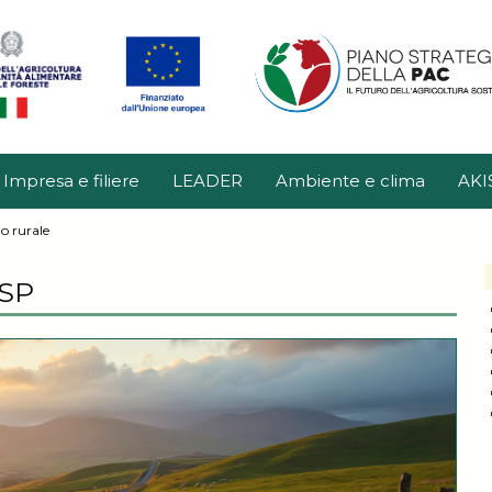
Impresa e filiere
LEADER
Ambiente e clima
AKI
o rurale
PSP