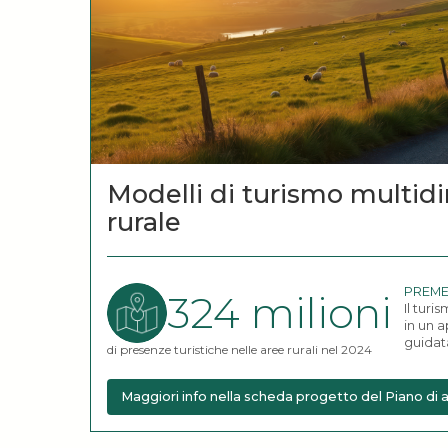
Modelli di turismo multid
rurale
PREM
324 milioni
Il turi
in un a
guidata
di presenze turistiche nelle aree rurali nel 2024
Maggiori info nella scheda progetto del Piano d