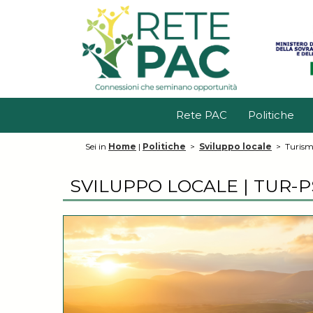
Rete PAC
Politiche
Sei in
Home
|
Politiche
>
Sviluppo locale
>
Turism
SVILUPPO LOCALE | TUR-