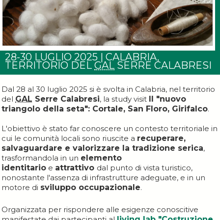
28-30 LUGLIO 2025 | CALABRIA,
TERRITORIO DEL
GAL
SERRE CALABRESI
Dal 28 al 30 luglio 2025 si è svolta in Calabria, nel territorio
del
GAL
Serre Calabresi
, la study visit
Il "nuovo
triangolo della seta": Cortale, San Floro, Girifalco
.
L'obiettivo è stato far conoscere un contesto territoriale in
cui le comunità locali sono riuscite a
recuperare,
salvaguardare e valorizzare la tradizione serica
,
trasformandola in un
elemento
identitario
e
attrattivo
dal punto di vista turistico,
nonostante l'assenza di infrastrutture adeguate, e in un
motore di
sviluppo occupazionale
.
Organizzata per rispondere alle esigenze conoscitive
manifestate dai partecipanti al
living lab "Costruzione