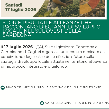
STORIE RISULTATI E ALLEANZE CHE
RACCONTANO DIECI ANNI DI SVILUPPO
LOCALE NEL SUL OVEST DELLA
SARDEGNA
Il
1
7 luglio 2026
il
GAL
Sulcis Iglesiente Capoterra e
Campidano di Cagliari organizza un incontro dedicato alla
condivisione degli esiti e delle riflessioni future sulla
strategia di sviluppo locale attuata nel territorio attraverso
un approccio integrato e plurifondo.
MAGGIORI INFO SUL SITO LA PROVINCIA DEL SULCISIGLESIENTE
VAI ALLA PAGINA IL LEADER IN SARDEGNA