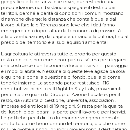
geografica e la distanza dai servizi, pur restando una
precondizione, non bastano a spiegare il destino dei
territori, perché a parità di condizioni i comuni mostrano
dinamiche diverse; la distanza che conta è quella dal
lavoro. A fare la differenza sono leve che i dati fanno
emergere una dopo l'altra: dall'economia di prossimità
alla diversificazione, dal capitale umano alla cultura, fino al
presidio del territorio e ai suoi equilibri ambientali.
L'agricoltura le attraversa tutte e, proprio per questo,
resta centrale, non come comparto a sé, ma per i legami
che costruisce con l'economia locale, i servizi, il paesaggio
e i modi di abitare. Nessuna di queste leve agisce da sola:
è qui che si pone la questione di fondo, quella di come
tenerle insieme. La seconda parte restituisce i 116
contributi validi della call Right to Stay Italy, provenienti
per circa tre quarti dai Gruppi di Azione Locale e, per il
resto, da Autorità di Gestione, università, associazioni,
imprese ed enti locali di 19 regioni. Si resta per la qualità
dei luoghi e dei legami, si parte per il lavoro e per i servizi.
Le politiche per il diritto di rimanere vengono pensate
anzitutto come beni comuni del territorio, più che come
misure rivolte a singoli gruppi; i giovani sono il destinatario