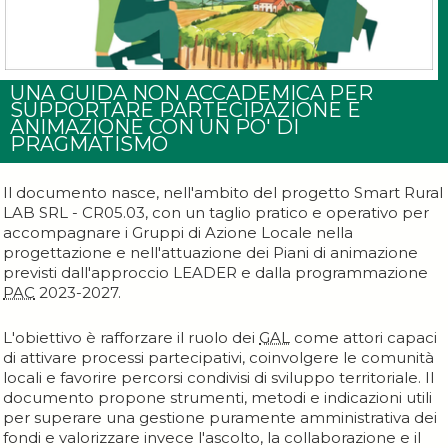
UNA GUIDA NON ACCADEMICA PER
SUPPORTARE PARTECIPAZIONE E
ANIMAZIONE CON UN PO' DI
PRAGMATISMO
Il documento nasce, nell'ambito del progetto Smart Rural
LAB SRL - CR05.03, con un taglio pratico e operativo per
accompagnare i Gruppi di Azione Locale nella
progettazione e nell'attuazione dei Piani di animazione
previsti dall'approccio LEADER e dalla programmazione
PAC
2023-2027.
L'obiettivo è rafforzare il ruolo dei
GAL
come attori capaci
di attivare processi partecipativi, coinvolgere le comunità
locali e favorire percorsi condivisi di sviluppo territoriale. Il
documento propone strumenti, metodi e indicazioni utili
per superare una gestione puramente amministrativa dei
fondi e valorizzare invece l'ascolto, la collaborazione e il