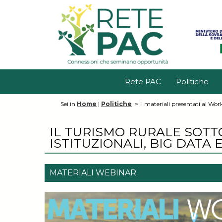
Rete PAC
Politiche
Sei in
Home
|
Politiche
>
I materiali presentati al Work
IL TURISMO RURALE SOTTO
ISTITUZIONALI, BIG DATA 
MATERIALI WEBINAR