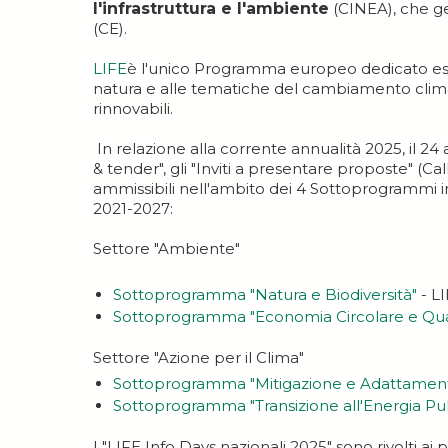
l'infrastruttura e l'ambiente
(CINEA), che g
(CE).
LIFE
è l'unico Programma europeo dedicato esc
natura e alle tematiche del cambiamento climati
rinnovabili.
In relazione alla corrente annualità 2025, il 24 ap
& tender", gli "Inviti a presentare proposte" (Cal
ammissibili nell'ambito dei 4 Sottoprogrammi in 
2021-2027:
Settore "Ambiente"
Sottoprogramma "Natura e Biodiversità"
- L
Sottoprogramma "Economia Circolare e Quali
Settore "Azione per il Clima"
Sottoprogramma "Mitigazione e Adattamento
Sottoprogramma "Transizione all'Energia Pul
I "LIFE Info Days nazionali 2025" sono rivolti ai 