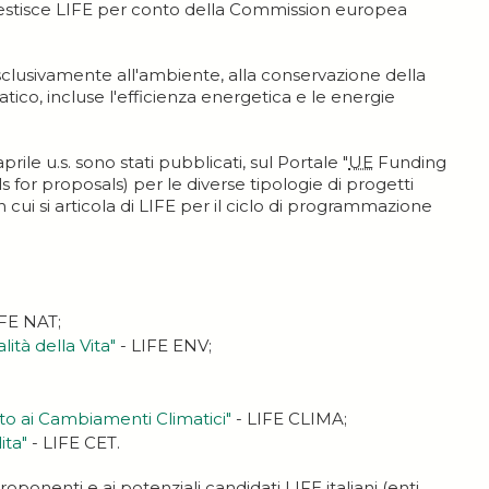
estisce LIFE per conto della Commission europea
lusivamente all'ambiente, alla conservazione della
co, incluse l'efficienza energetica e le energie
rile u.s. sono stati pubblicati, sul Portale "
UE
Funding
ls for proposals) per le diverse tipologie di progetti
cui si articola di LIFE per il ciclo di programmazione
IFE NAT;
tà della Vita"
- LIFE ENV;
 ai Cambiamenti Climatici"
- LIFE CLIMA;
ita"
- LIFE CET.
proponenti e ai potenziali candidati LIFE italiani (enti