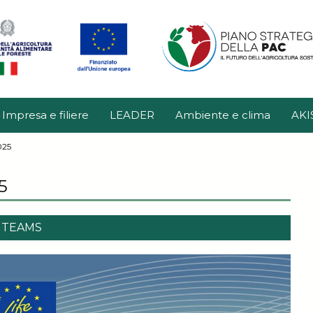
Impresa e filiere
LEADER
Ambiente e clima
AKI
025
5
U TEAMS