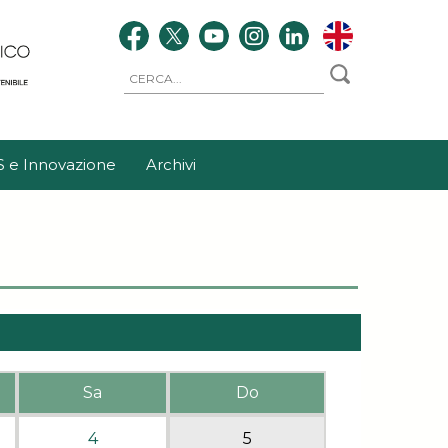
S e Innovazione
Archivi
Sa
Do
4
5