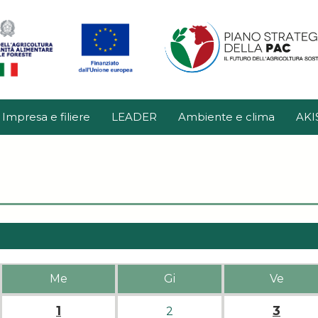
Impresa e filiere
LEADER
Ambiente e clima
AKI
Me
Gi
Ve
1
3
2