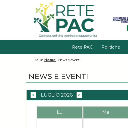
Rete PAC
Politiche
Sei in
Home
|
News e eventi
NEWS E EVENTI
<
LUGLIO 2026
>
Lu
Ma