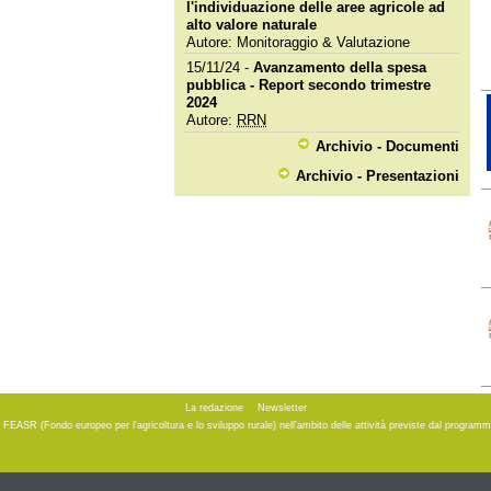
l'individuazione delle aree agricole ad
alto valore naturale
Autore: Monitoraggio & Valutazione
15/11/24 -
Avanzamento della spesa
pubblica - Report secondo trimestre
2024
Autore:
RRN
Archivio - Documenti
Archivio - Presentazioni
La redazione
Newsletter
to FEASR (Fondo europeo per l'agricoltura e lo sviluppo rurale) nell'ambito delle attività previste dal progr