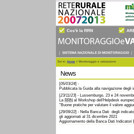
Cos'è la RRN
AR
SISTEMA NAZIONALE DI MONITORAGGIO
Sei in:
Home
>
Monitoraggio e valutazione
News
[
05/03/24
] -
Pubblicata la Guida alla navigazione degli i
[
23/11/23
] - Lussemburgo, 23 e 24 novemb
La
RRN
al Workshop dell'Helpdesk europeo 
"Buone pratiche per valutare il valore agg
[
29/09/22
] - Nella Banca Dati degli indicat
gli aggiornati al 31 dicembre 2021
Aggiornamento della Banca Dati Indicatori