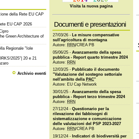
Visita la nuova pagina
azione della Rete EU CAP
Documenti e presentazioni
 Rete EU CAP 2026
Cipro
27/03/26 -
Le misure compensative
e Green Architecture of
sull'agricoltura di montagna
Autore:
RRN
/CREA PB
lla Regionale "Iole
05/06/25 -
Avanzamento della spesa
pubblica - Report quarto trimestre 2024
WORKS!2025"| 20 e 21
Autore:
RRN
nzaro
12/03/25 -
Pubblicato il documento
Archivio eventi
"Valutazione del sostegno settoriale
nell'ambito della
PAC
"
Autore: EU Cap Network
30/01/25 -
Avanzamento della spesa
pubblica - Report terzo trimestre 2024
Autore:
RRN
27/12/24 -
Questionario per la
rilevazione dei fabbisogni di
sistematizzazione e comunicazione
delle valutazioni del PSP 2023-2027
Autore:
RRN
/CREA PB
19/12/24 -
Indicatori di biodiversità per