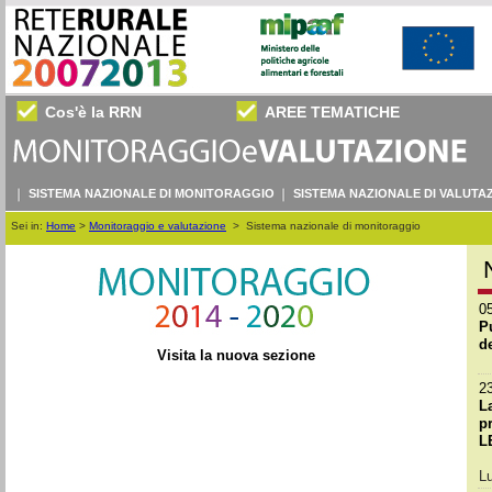
Cos'è la RRN
AREE TEMATICHE
SISTEMA NAZIONALE DI MONITORAGGIO
SISTEMA NAZIONALE DI VALUTA
Sei in:
Home
>
Monitoraggio e valutazione
>
Sistema nazionale di monitoraggio
0
P
de
Visita la nuova sezione
2
L
pr
L
L