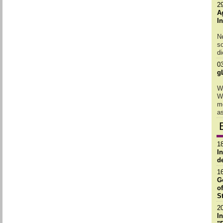
2
A
I
Ne
so
d
0
g
W
We
me
a
1
I
d
1
G
o
S
2
I