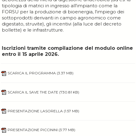
tipologia di matrici in ingresso all'impianto come la
FORSU per la produzione di bioenergia, l'impiego dei
sottoprodotti derivanti in campo agronomico come
digestato, struvite), gli incentivi (alla luce del decreto
bollette) e le infrastrutture.
Iscrizioni tramite compilazione del modulo online
entro il 15 aprile 2026.
SCARICA IL PROGRAMMA
(3.37 MB)
SCARICA IL SAVE THE DATE
(730.81 KB)
PRESENTAZIONE LASORELLA
(1.57 MB)
PRESENTAZIONE PICCININI
(3.77 MB)