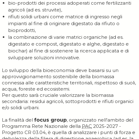
bio-prodotti dei processi adoperati come fertilizzanti
agricoli (ad es. struvite),
rifiuti solidi urbani come matrice di ingresso negli
impianti al fine di originare digestato da rifiuto o
bioprodotti,
la combinazione di varie matrici organiche (ad es.
digestato e compost, digestato e alghe, digestato e
biochar) al fine di sostenere la ricerca applicata e di
sviluppare soluzioni innovative.
Lo sviluppo della bioeconomia deve basarsi su un
approvvigionamento sostenibile della biomassa
connessa alle caratteristiche territoriali, rispettoso di suoli,
acqua, foreste ed ecosistemi.
Per questo sarà cruciale valorizzare la biomassa
secondaria: residui agricoli, sottoprodotti e rifiuti organici
e/o solidi urbani.
La finalità del
focus group
, organizzato nell'ambito del
Programma Rete Nazionale della
PAC
2025-2027 -
Progetto CR 03.04, è quella di analizzare i punti di forza e
debolezza della filiera di digestione anaerobica (ad es. la